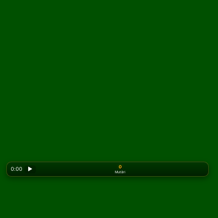
0
0:00
▶
Mutări