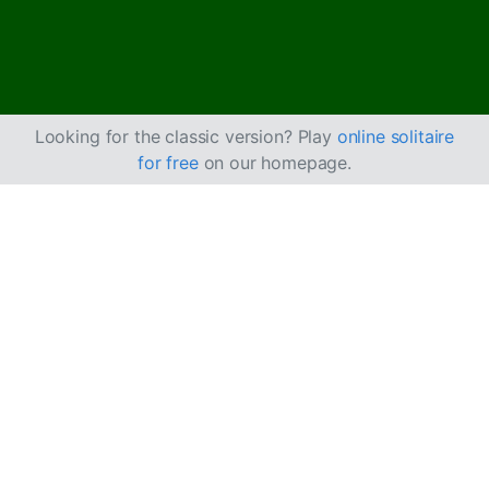
Looking for the classic version? Play
online solitaire
for free
on our homepage.
Cum se joacă
Diplomat Solitaire
Diplomat Solitaire este similar cu
Emperor Solitaire
, dar
are un Tableau mai mic, iar toate cărțile sunt cu fața în
sus.
Obiectiv