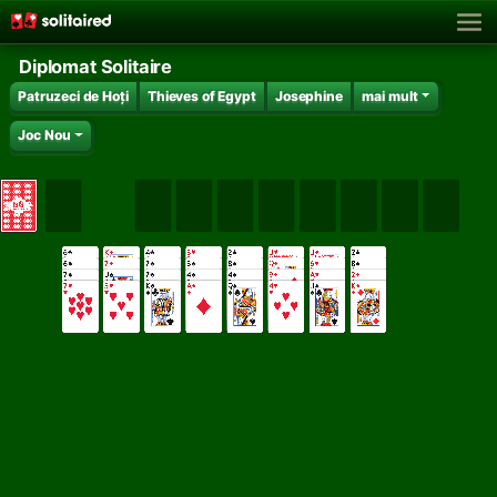
Diplomat Solitaire
Patruzeci de Hoți
Thieves of Egypt
Josephine
mai mult
Joc Nou