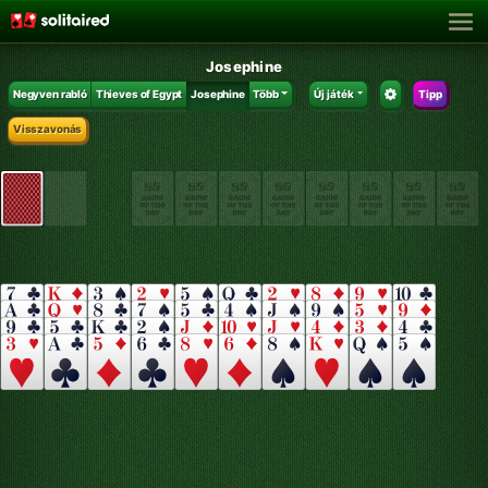
Josephine
Negyven rabló
Thieves of Egypt
Josephine
Több
Új játék
Tipp
Visszavonás