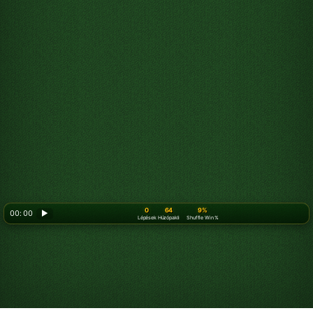
0
64
9%
00: 00
▶
Lépések
Húzópakli
Shuffle Win %