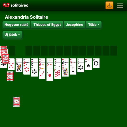
Alexandria Solitaire
Negyven rabló
Thieves of Egypt
Josephine
Több
Új játék