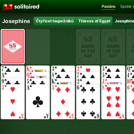
Pasiáns
Spider 
Josephine
Čtyřicet loupežníků
Thieves of Egypt
Josephin