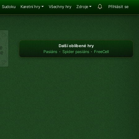
Sudoku
Karetní hry
Všechny hry
Zdroje
Přihlásit se
Další oblíbené hry
Pasiáns
·
Spider pasiáns
·
FreeCell