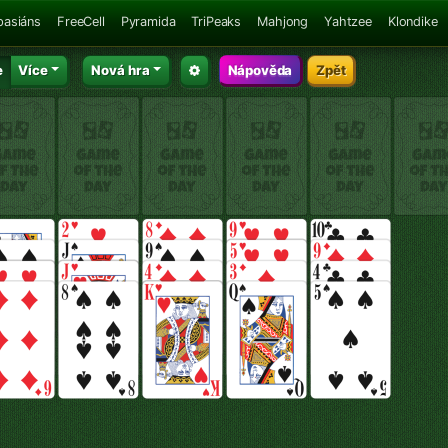
pasiáns
FreeCell
Pyramida
TriPeaks
Mahjong
Yahtzee
Klondike
e
Více
Nová hra
Nápověda
Zpět