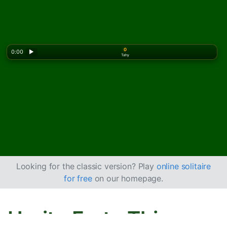
0
0:00
▶
Tahy
Looking for the classic version? Play
online solitaire
for free
on our homepage.
Hrajte Forty Thieves