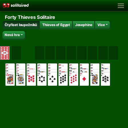
Forty Thieves Solitaire
Čtyřicet loupežníků
Thieves of Egypt
Josephine
Více
Nová hra