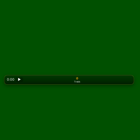
0
0:00
▶
Trekk