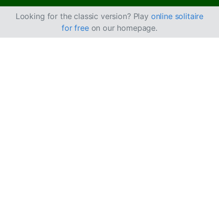
Looking for the classic version? Play
online solitaire
for free
on our homepage.
Spill Forty Thieves-
kabal online gratis
Nyt ubegrenset spilling av Forty Thieves-kabal! Spill
den daglige utfordringen, følg statistikken din, og bruk
hint og angre for å vinne.
Målet i Forty Thieves-kabal
For å vinne Forty Thieves må du fullføre alle åtte
grunnbunkene ved å bygge hver farge i stigende
rekkefølge fra ess til konge.