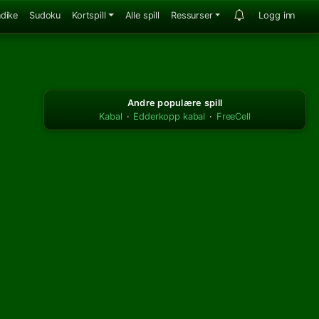
ndike
Sudoku
Kortspill
Alle spill
Ressurser
Logg inn
Andre populære spill
Kabal
·
Edderkopp kabal
·
FreeCell