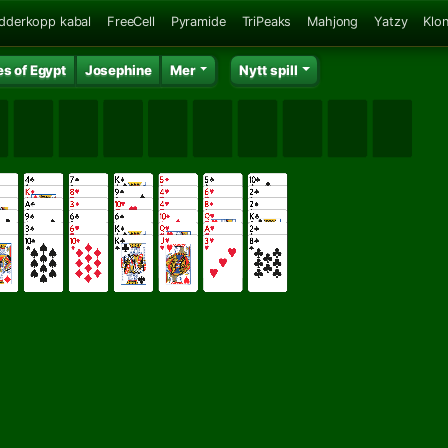
dderkopp kabal
FreeCell
Pyramide
TriPeaks
Mahjong
Yatzy
Klo
s of Egypt
Josephine
Mer
Nytt spill