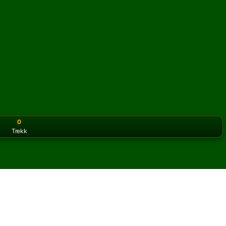
0
Trekk
or the classic version? Play
online solitaire for free
on our h
 deck) kabal på nett og