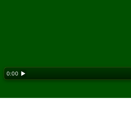
0:00
▶
Looking f
Spill Forty Thieves (4