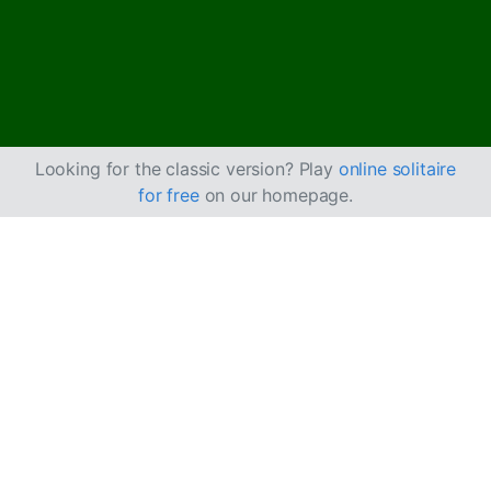
Looking for the classic version? Play
online solitaire
for free
on our homepage.
Slik spiller du Sixty
Thieves kabal
Sixty Thieves ligner på
Forty Thieves
, bortsett fra at det
spilles med to kortstokker, altså 104 kort. Tablået
består av 60 kort, noe som gjenspeiler navnet på
spillet.