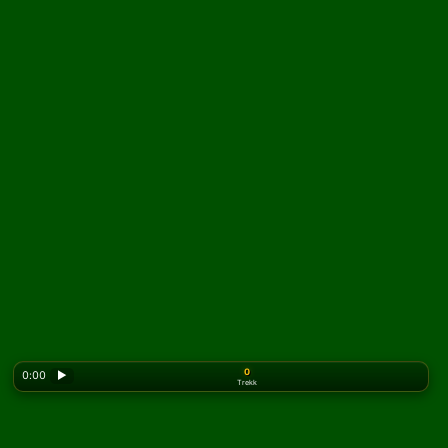
0
0:00
▶
Trekk