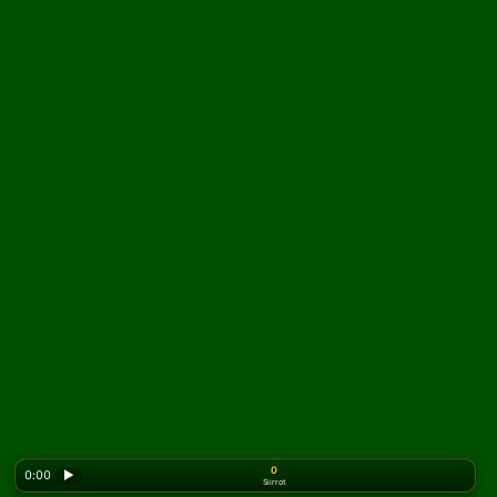
0
0:00
▶
Siirrot