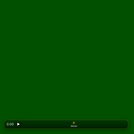
0
0:00
▶
Zetten