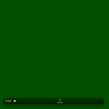
0
0:00
▶
Zetten