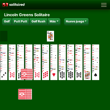
Lincoln Greens Solitaire
Golf
Putt Putt
Golf Rush
Más
Nuevo juego