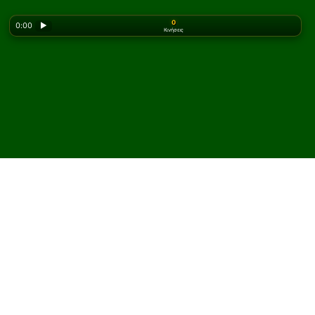
0
0:00
▶
Κινήσεις
Looking for the classic version? Play
online solitaire
for free
on our homepage.
Παίξτε Panther Creek
Πασιέντζα online και
δωρεάν