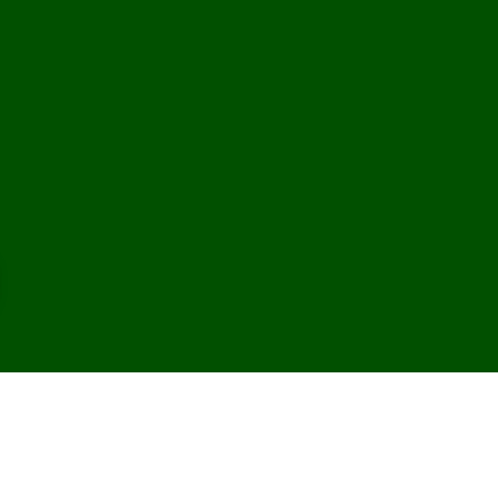
omepage.