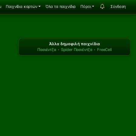
u
Παιχνίδια καρτών
Όλα τα παιχνίδια
Πόροι
Σύνδεση
Άλλα δημοφιλή παιχνίδια
Πασιέντζα
·
Spider Πασιέντζα
·
FreeCell