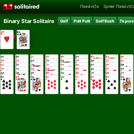
Πασιέντζα
Spider Πασιέντζ
Binary Star Solitaire
Golf
Putt Putt
Golf Rush
Περισ