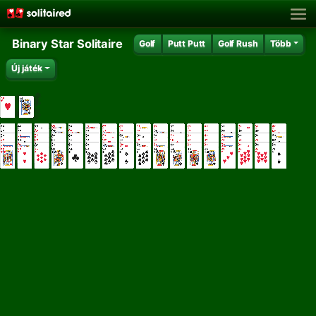
Binary Star Solitaire
Golf
Putt Putt
Golf Rush
Több
Új játék