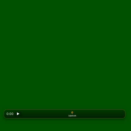
0
0:00
▶
Lépések