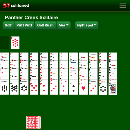
Panther Creek Solitaire
Golf
Putt Putt
Golf Rush
Mer
Nytt spel