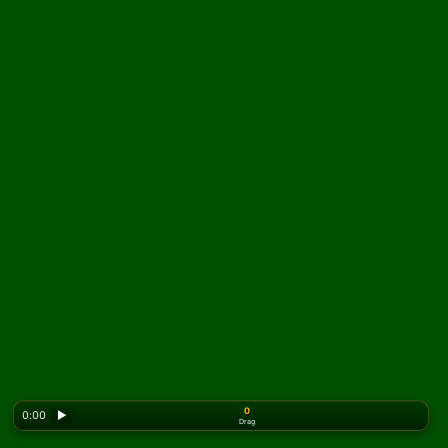
0
0:00
▶
Drag