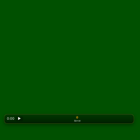
0
0:00
▶
Siirrot