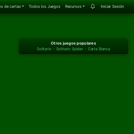
s de cartas
Todos los Juegos
Recursos
Iniciar Sesión
Otros juegos populares
Solitario
·
Solitario Spider
·
Carta Blanca