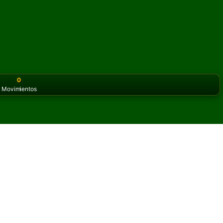
0
Movimientos
or the classic version? Play
online solitaire for free
on our h
itario en línea y gratis
s de Patient Pairs Solitario.
otra partida y nuevas cartas.