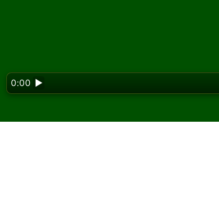
0:00
▶
Looking f
Juega Patient Pairs Sol
En Solitaired, puedes jugar partidas ilimitada
Usa el botón de nueva partida para repartir 