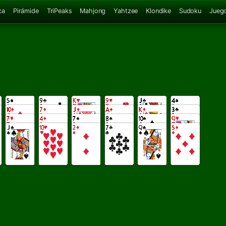
ca
Pirámide
TriPeaks
Mahjong
Yahtzee
Klondike
Sudoku
Juego