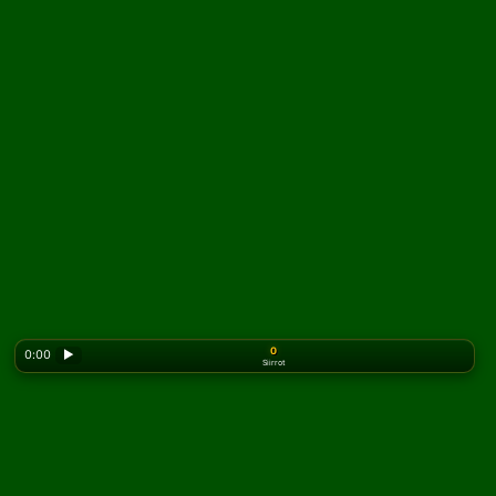
0
0:00
▶
Siirrot