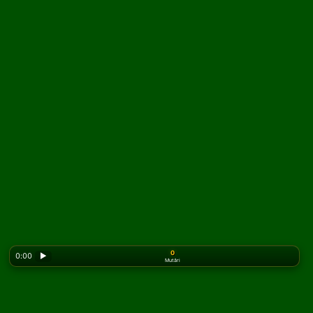
0
0:00
▶
Mutări