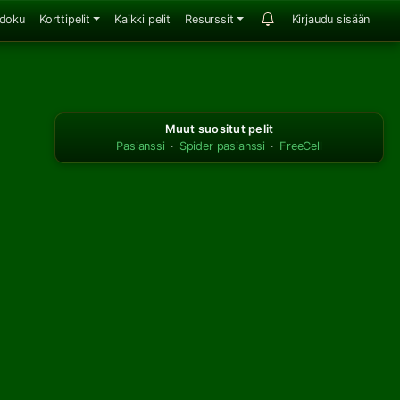
doku
Korttipelit
Kaikki pelit
Resurssit
Kirjaudu sisään
Muut suositut pelit
Pasianssi
·
Spider pasianssi
·
FreeCell