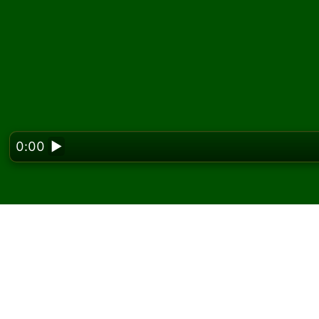
0:00
▶
Looking f
Pelaa American Canist
ilmaiseksi