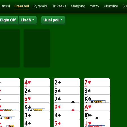
ianssi
FreeCell
Pyramidi
TriPeaks
Mahjong
Yatzy
Klondike
Su
Eight Off
Lisää
Uusi peli