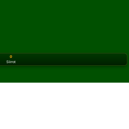
0
Siirrot
or the classic version? Play
online solitaire for free
on our h
er pasianssia verkossa ja