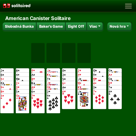
American Canister Solitaire
Slobodná Bunka
Baker's Game
Eight Off
Viac
Nová hra