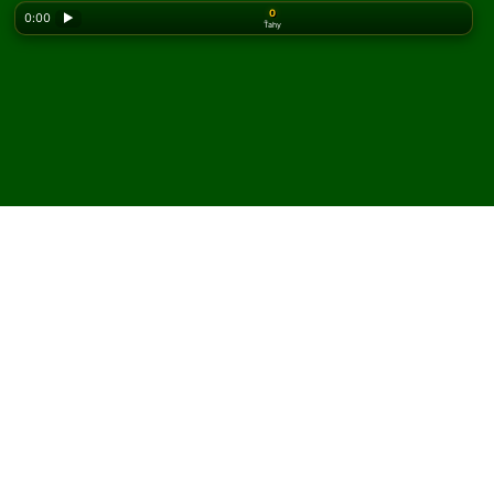
0
0:00
▶
Ťahy
Looking for the classic version? Play
online solitaire
for free
on our homepage.
Hrajte American Canister
pasiáns online a zadarmo
Na Solitaired môžete hrať neobmedzený počet hier
American Canister pasiáns.