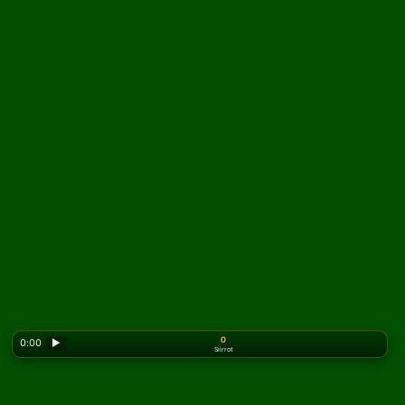
0
0:00
▶
Siirrot