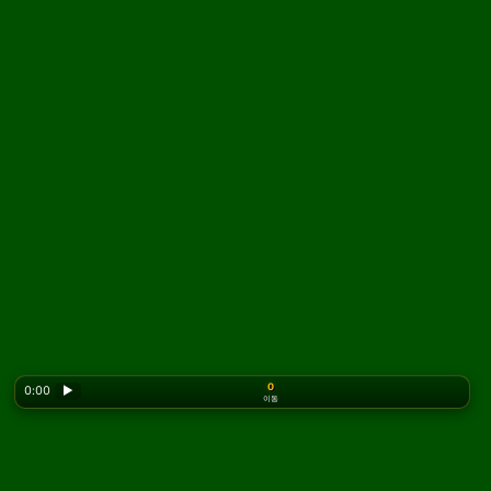
0
0:00
▶
이동