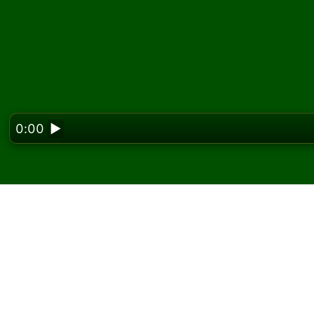
0:00
▶
Looking f
Dorothy 솔리테어를
요
Solitaired에서 Dorothy 솔리테어 게임을 