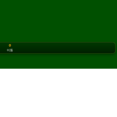
0
이동
or the classic version? Play
online solitaire for free
on our h
 온라인에서 무료로 플레이하세
무제한으로 즐길 수 있습니다.