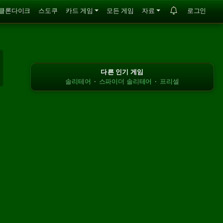
클론다이크
스도쿠
카드 게임
모든 게임
자료
로그인
다른 인기 게임
솔리테어
·
스파이더 솔리테어
·
프리셀