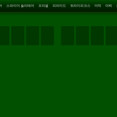
어
스파이더 솔리테어
프리셀
피라미드
트라이피크스
마작
야찌