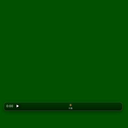
0
0:00
▶
이동