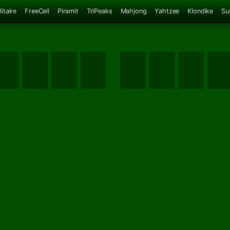
itaire
FreeCell
Piramit
TriPeaks
Mahjong
Yahtzee
Klondike
Su