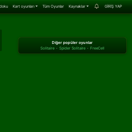
doku
Kart oyunları
Tüm Oyunlar
Kaynaklar
GİRİŞ YAP
Diğer popüler oyunlar
Solitaire
·
Spider Solitaire
·
FreeCell