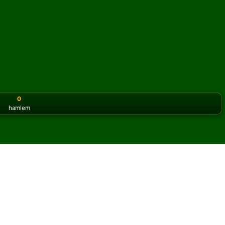
0
hamlem
or the classic version? Play
online solitaire for free
on our h
unu çevrimiçi ve ücretsiz