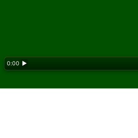
0:00
▶
Looking f
Dorothy Solitaire oyun
oyna