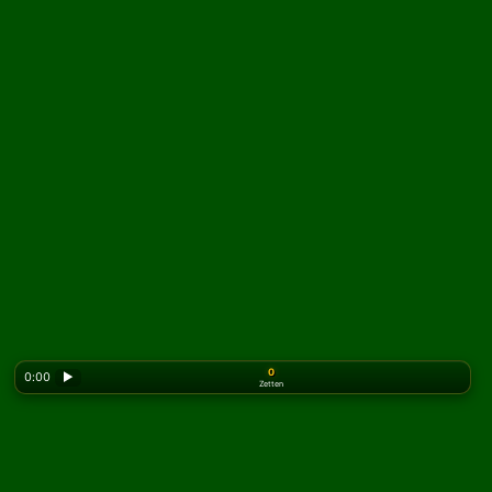
0
0:00
▶
Zetten