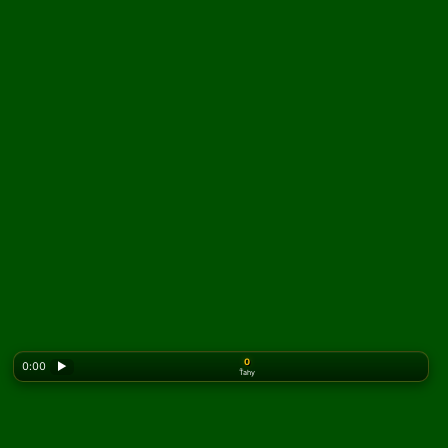
0
0:00
▶
Ťahy