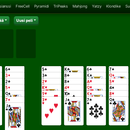
sianssi
FreeCell
Pyramidi
TriPeaks
Mahjong
Yatzy
Klondike
Su
ää
Uusi peli