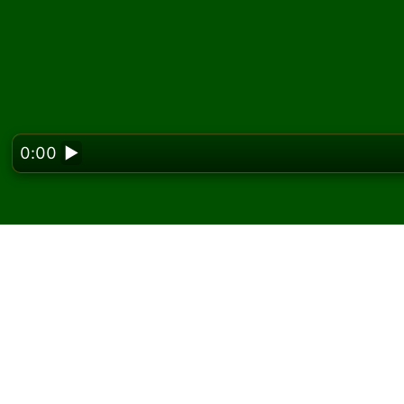
0:00
▶
Looking f
Pelaa Willow pasianssi
Solitairedissa voit pelata rajattomasti Willow
Käytä uusi peli -painiketta jakaaksesi uuden p