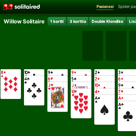
Pasianssi
Spider pa
Willow Solitaire
1 kortti
3 korttia
Double Klondike
Lis