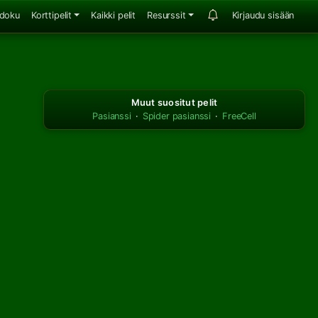
doku
Korttipelit
Kaikki pelit
Resurssit
Kirjaudu sisään
Muut suositut pelit
Pasianssi
·
Spider pasianssi
·
FreeCell