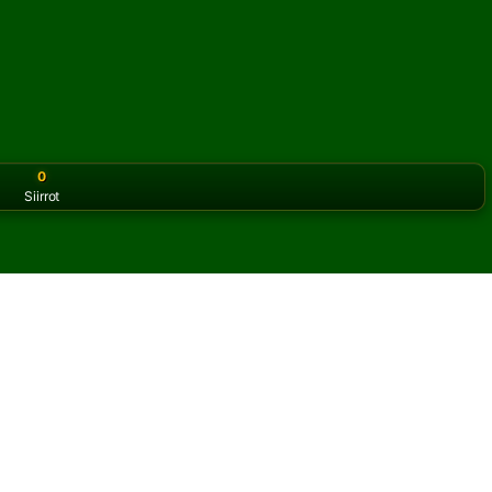
0
Siirrot
or the classic version? Play
online solitaire for free
on our h
a verkossa ja ilmaiseksi
 pasianssia.
elin ja uudet kortit.