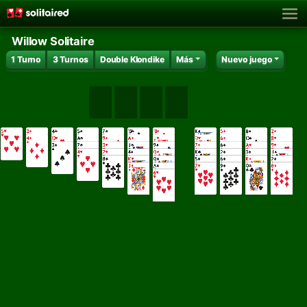
Willow Solitaire
1 Turno
3 Turnos
Double Klondike
Más
Nuevo juego