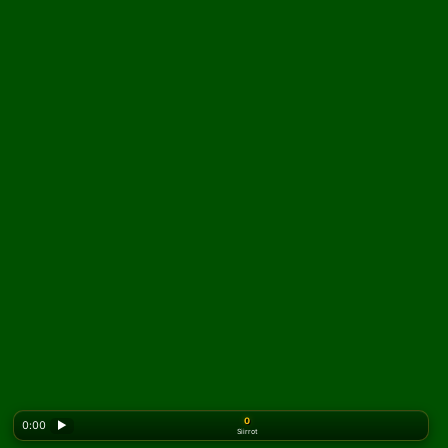
0
0:00
▶
Siirrot