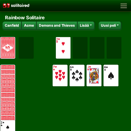
Rainbow Solitaire
Canfield
Acme
Demons and Thieves
Lisää
Uusi peli