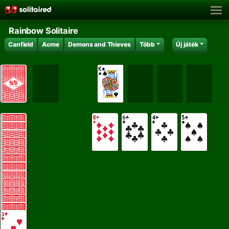
Rainbow Solitaire
Canfield
Acme
Demons and Thieves
Több
Új játék