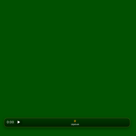
0
0:00
▶
Lépések