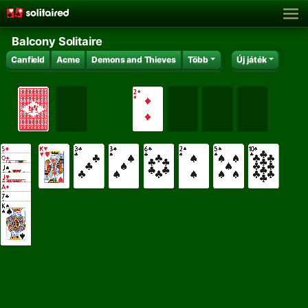
Balcony Solitaire
Canfield
Acme
Demons and Thieves
Több
Új játék