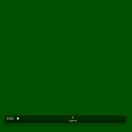
0
0:00
▶
Lépések