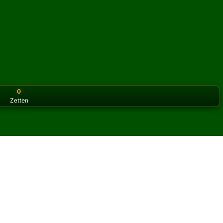
0
Zetten
or the classic version? Play
online solitaire for free
on our h
e online en gratis
aire spelen.
spel en nieuwe kaarten te delen.