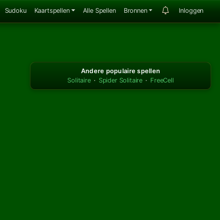
Sudoku
Kaartspellen
Alle Spellen
Bronnen
Inloggen
Andere populaire spellen
Solitaire
·
Spider Solitaire
·
FreeCell