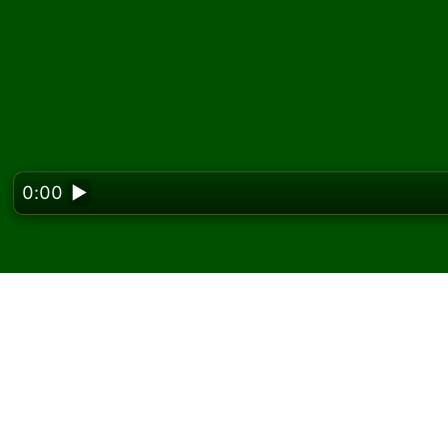
0:00
▶
Looking f
Speel Balcony Solitair
Op Solitaired kun je onbeperkt Balcony Solit
Gebruik de knop nieuwe game om een nieuw 