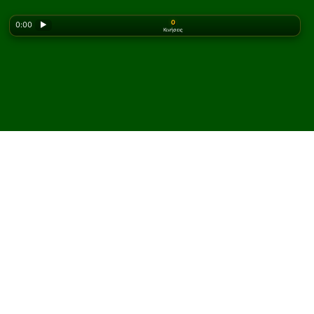
0
0:00
▶
Κινήσεις
Looking for the classic version? Play
online solitaire
for free
on our homepage.
Παίξτε Balcony Πασιέντζα
online και δωρεάν
Στο Solitaired, μπορείτε να παίξετε απεριόριστες
παρτίδες Balcony Πασιέντζα.