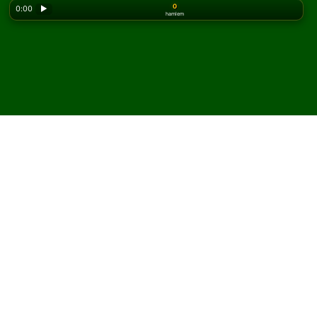
0
0:00
▶
hamlem
Looking for the classic version? Play
online solitaire
for free
on our homepage.
Balcony Solitaire oyununu
çevrimiçi ve ücretsiz oyna
Solitaired'de sınırsız Balcony Solitaire oyunu
oynayabilirsiniz.