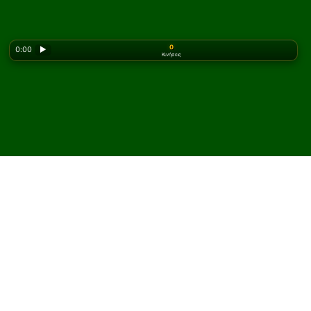
0
0:00
▶
Κινήσεις
Looking for the classic version? Play
online solitaire
for free
on our homepage.
Παίξτε American Toad
Πασιέντζα online και