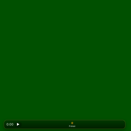
0
0:00
▶
Potezi