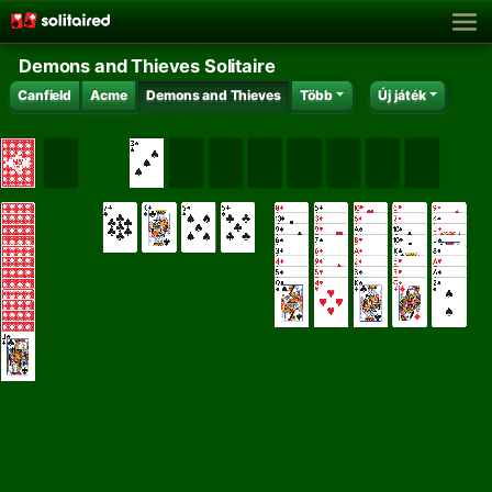
Demons and Thieves Solitaire
Canfield
Acme
Demons and Thieves
Több
Új játék