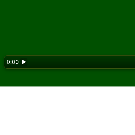
0:00
▶
Looking f
Juega Demons and Thie
gratis