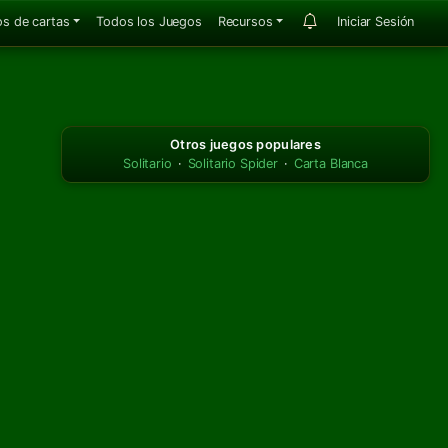
s de cartas
Todos los Juegos
Recursos
Iniciar Sesión
Otros juegos populares
Solitario
·
Solitario Spider
·
Carta Blanca