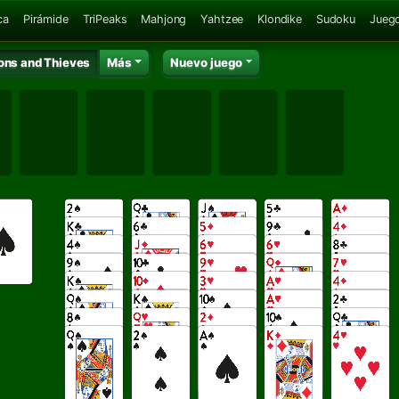
ca
Pirámide
TriPeaks
Mahjong
Yahtzee
Klondike
Sudoku
Juego
ns and Thieves
Más
Nuevo juego