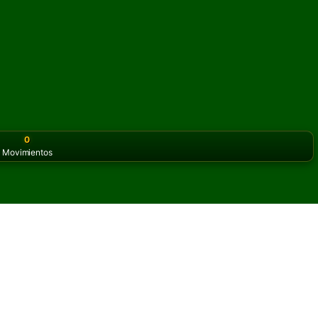
0
Movimientos
or the classic version? Play
online solitaire for free
on our h
ves Solitario en línea y