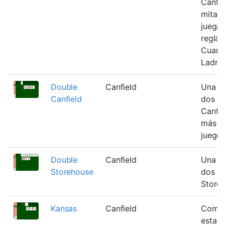
Canfie
mitad
juega
reglas
Cuare
Ladro
Double
Canfield
Una ve
Canfield
dos ba
Canfi
más fá
juego 
Double
Canfield
Una ve
Storehouse
dos ba
Store
Kansas
Canfield
Como 
esta e