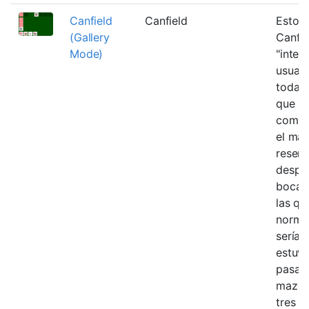
Canfield
Canfield
Esto e
(Gallery
Canfie
Mode)
"inter
usuari
todas 
que n
comen
el ma
reserv
despl
boca a
las qu
norma
serían
estuvi
pasand
mazo 
tres