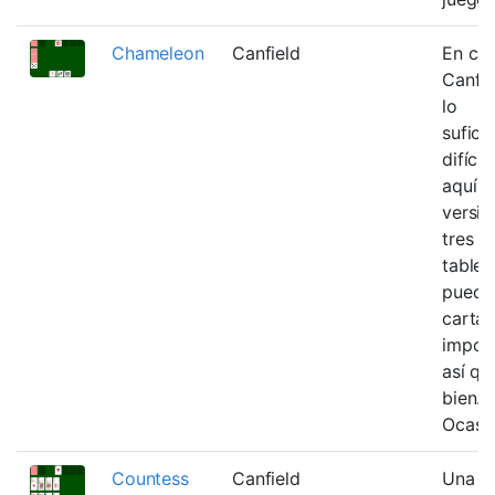
Chameleon
Canfield
En ca
Canfie
lo
sufici
difícil
aquí t
versió
tres p
tabler
puedes
cartas
import
así qu
bien.
Ocasi
Countess
Canfield
Una va