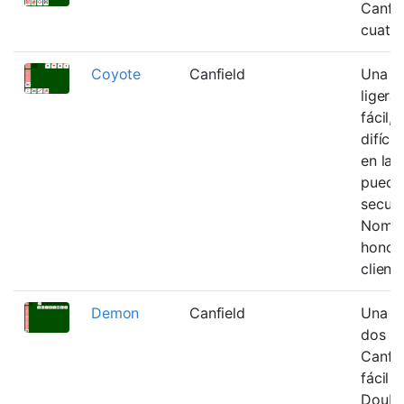
Canfie
cuatro
Coyote
Canfield
Una va
liger
fácil,
difíci
en la 
puede
secuen
Nombr
honor 
client
Demon
Canfield
Una ve
dos ba
Canfie
fácil 
Double