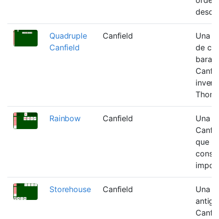
desce
Quadruple
Canfield
Una ve
Canfield
de cua
baraja
Canfie
invent
Thoma
Rainbow
Canfield
Una va
Canfie
que p
constr
import
Storehouse
Canfield
Una va
antigu
Canfie