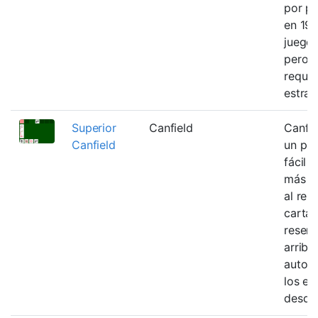
por pr
en 19
juego 
pero 
requie
estrat
Superior
Canfield
Canfie
Canfield
un po
fácil 
más es
al repa
cartas
reser
arriba
autom
los es
desde 