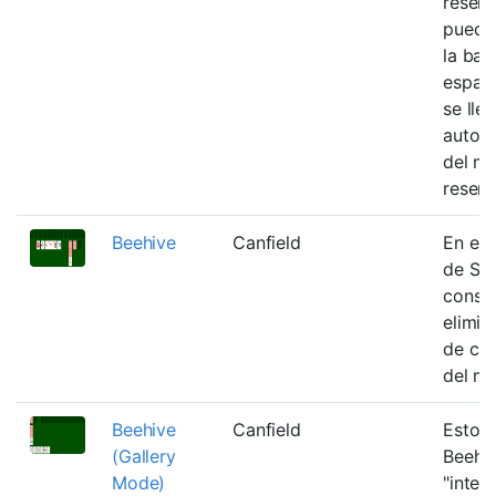
reserv
pueden
la bas
espaci
se lle
autom
del m
reserv
Beehive
Canfield
En est
de Sto
const
elimin
de cua
del m
Beehive
Canfield
Esto e
(Gallery
Beehi
Mode)
"inter