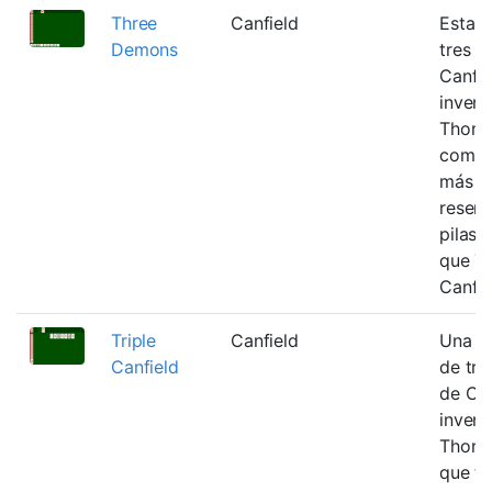
Three
Canfield
Esta v
Demons
tres b
Canfie
invent
Thoma
comie
más ca
reserv
pilas 
que Tr
Canfie
Triple
Canfield
Una ve
Canfield
de tre
de Can
invent
Thoma
que t