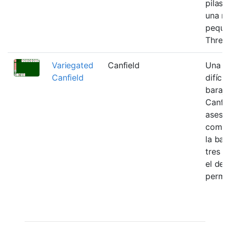
pilas 
una r
peque
Three
Variegated
Canfield
Una v
Canfield
difícil
baraja
Canfie
ases
comen
la bas
tres p
el des
permit