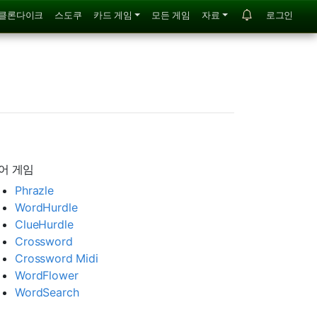
클론다이크
스도쿠
카드 게임
모든 게임
자료
로그인
어 게임
Phrazle
WordHurdle
ClueHurdle
Crossword
Crossword Midi
WordFlower
WordSearch