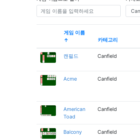
게임 이름
카테고리
↑
Thumbnail
캔필드
Canfield
Acme
Canfield
American
Canfield
Toad
Balcony
Canfield