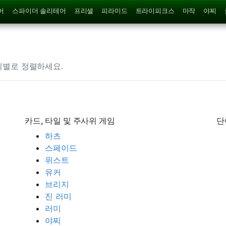
어
스파이더 솔리테어
프리셀
피라미드
트라이피크스
마작
야찌
리별로 정렬하세요.
카드, 타일 및 주사위 게임
단
하츠
스페이드
위스트
유커
브리지
진 러미
러미
야찌