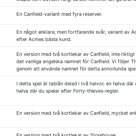
En Canfield-variant med fyra reserver.
En något enklare, men fortfarande svår, variant av A
efter Acmes bästa kund.
En version med två kortlekar av Canfield, inte riktig
det vanliga engelska namnet för Canfield. Vi följer T
genom att använda namnet för detta annorlunda spel
I detta spel är tablån delad i två halvor, en halva där
halva där du spelar efter Forty-thieves-regler.
En version med två kortlekar av Canfield, mycket enk
En version med två kortlekar av Storehouse.