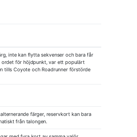
rg, inte kan flytta sekvenser och bara får
ordet för höjdpunkt, var ett populärt
en tills Coyote och Roadrunner förstörde
lternerande färger, reservkort kan bara
atiskt från talongen.
ögar med fyra kort av samma valör.