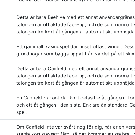
Detta är bara Beehive med ett annat användargränssnit
talongen är utfläktade face-up, och de som normalt 
talongen tre kort åt gången är automatiskt upphöjda f
Ett gammalt kasinospel där huset oftast vinner. Des
grundhögar som byggs uppåt från värdet på ett slum
Detta är bara Canfield med ett annat användargränssni
talongen är utfläktade face-up, och de som normalt 
talongen tre kort åt gången är automatiskt upphöjda f
En Canfield-variant där kort delas tre åt gången i f
och ett åt gången i den sista. Enklare än standard-C
spel.
Om Canfield inte var svårt nog för dig, här är en ve
stapla kort oavsett färg, så det kommer att gå bra. I