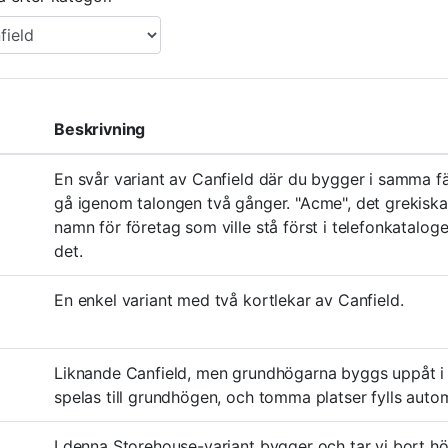
Beskrivning
En svår variant av Canfield där du bygger i samma fä
gå igenom talongen två gånger. "Acme", det grekiska 
namn för företag som ville stå först i telefonkatalog
det.
En enkel variant med två kortlekar av Canfield.
Liknande Canfield, men grundhögarna byggs uppåt i a
spelas till grundhögen, och tomma platser fylls autom
I denna Storehouse-variant bygger och tar vi bort h