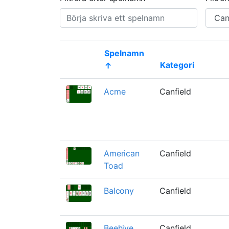
Spelnamn
Kategori
↑
Thumbnail
Acme
Canfield
American
Canfield
Toad
Balcony
Canfield
Beehive
Canfield