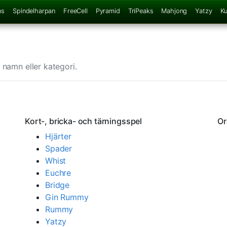
ns
Spindelharpan
FreeCell
Pyramid
TriPeaks
Mahjong
Yatzy
K
 namn eller kategori.
Kort-, bricka- och tärningsspel
Or
Hjärter
Spader
Whist
Euchre
Bridge
Gin Rummy
Rummy
Yatzy