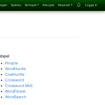
ungen
Sudoku
Kortspel
Alla spel
Resurser
Logga in
dspel
Phrazle
WordHurdle
ClueHurdle
Crossword
Crossword Midi
WordFlower
WordSearch