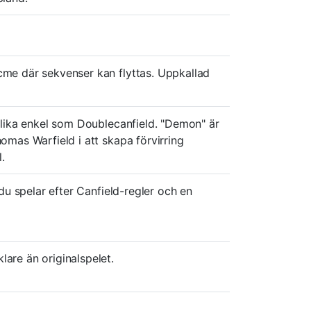
cme där sekvenser kan flyttas. Uppkallad
t lika enkel som Doublecanfield. "Demon" är
homas Warfield i att skapa förvirring
.
 du spelar efter Canfield-regler och en
lare än originalspelet.