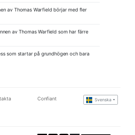
nen av Thomas Warfield börjar med fler
unnen av Thomas Warfield som har färre
 ess som startar på grundhögen och bara
takta
Confiant
Svenska