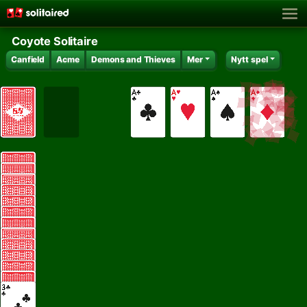
Coyote Solitaire
Canfield
Acme
Demons and Thieves
Mer
Nytt spel