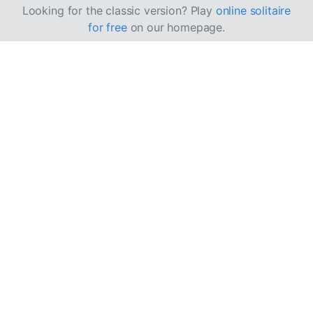
Looking for the classic version? Play
online solitaire
for free
on our homepage.
Så spelar du Beehive
patiens
I Beehive patiens samlar du kort med samma valör för
att flytta dem till grundhögarna.
Mål
Ditt mål är att skapa 13 uppsättningar med kort av
samma valör. Till exempel skapar du en uppsättning
med 4 kungar. När du har gjort detta för varje valör
vinner du spelet!