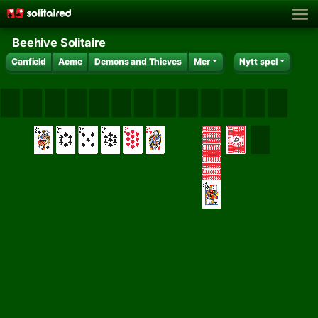
Beehive Solitaire
Canfield
Acme
Demons and Thieves
Mer
Nytt spel