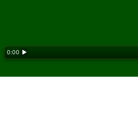
0:00
▶
Looking f
Coyote सॉलिटेयर ऑनलाइन और
Solitaired पर, आप Coyote सॉलिटेयर के असीमित गेम 
एक और गेम और नए पत्ते बांटने के लिए नया गेम बटन का उप