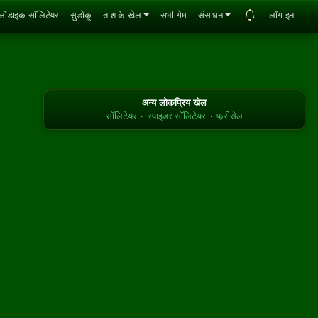
्लोंडाइक सॉलिटेयर
सुडोकू
ताश के खेल
सभी गेम
संसाधन
लॉग इन
अन्य लोकप्रिय खेल
सॉलिटेयर
·
स्पाइडर सॉलिटेयर
·
फ्रीसेल