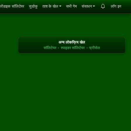
्लोंडाइक सॉलिटेयर
सुडोकू
ताश के खेल
सभी गेम
संसाधन
लॉग इन
अन्य लोकप्रिय खेल
सॉलिटेयर
·
स्पाइडर सॉलिटेयर
·
फ्रीसेल