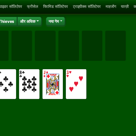
्पाइडर सॉलिटेयर
फ्रीसेल
पिरामिड सॉलिटेयर
ट्राइपीक्स सॉलिटेयर
माहजोंग
यात्ज़ी
क
Thieves
और अधिक
नया गेम