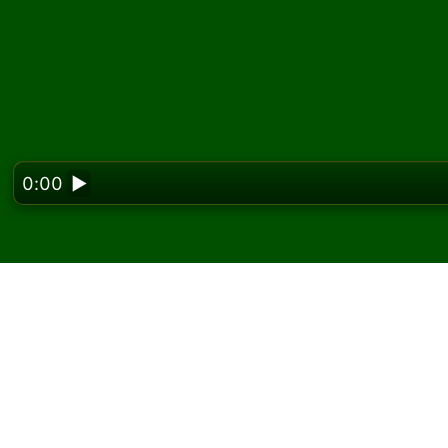
0:00
▶
Looking f
Spela Beehive (Galler
gratis
På Solitaired kan du spela obegränsat med B