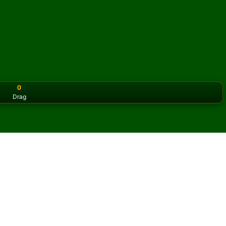
0
Drag
or the classic version? Play
online solitaire for free
on our h
y Mode) patiens online och
eehive (Gallery Mode) patiens.