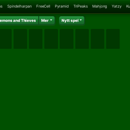
ns
Spindelharpan
FreeCell
Pyramid
TriPeaks
Mahjong
Yatzy
K
emons and Thieves
Mer
Nytt spel