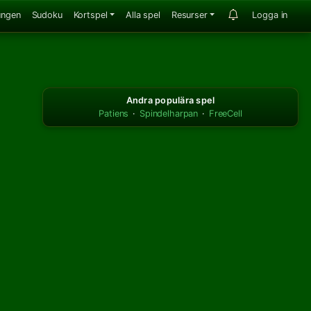
ungen
Sudoku
Kortspel
Alla spel
Resurser
Logga in
Andra populära spel
Patiens
·
Spindelharpan
·
FreeCell