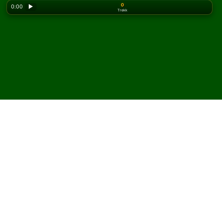
0
0:00
▶
Trekk
Looking for the classic version? Play
online solitaire
for free
on our homepage.
Spill Beehive (Gallery
Mode) kabal på nett og
gratis
På Solitaired kan du spille ubegrenset med Beehive